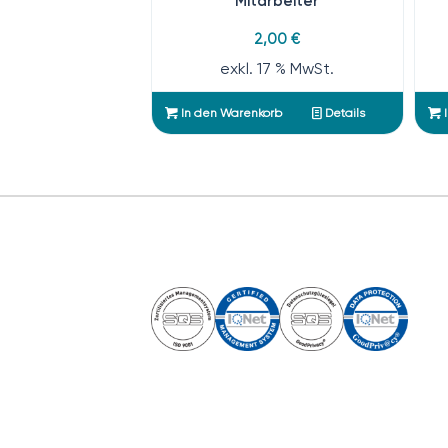
Mitarbeiter
2,00
€
exkl. 17 % MwSt.
In den Warenkorb
Details
I