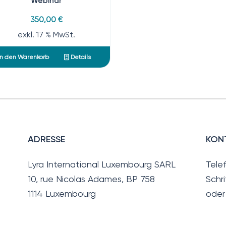
Webinar
350,00
€
exkl. 17 % MwSt.
n den Warenkorb
Details
ADRESSE
KON
Lyra International Luxembourg SARL
Tele
10, rue Nicolas Adames, BP 758
Schri
1114 Luxembourg
oder