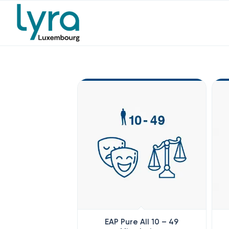
EAP Pure All 10 – 49