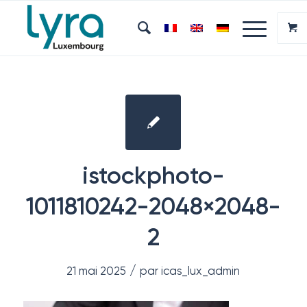
istockphoto-
1011810242-2048×2048-
2
/
21 mai 2025
par
icas_lux_admin