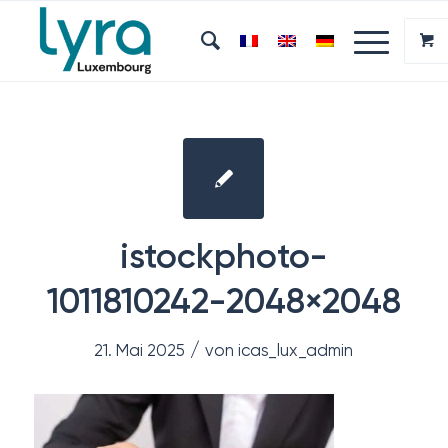
istockphoto-
1011810242-2048×2048
/
21. Mai 2025
von
icas_lux_admin