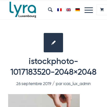
istockphoto-
1017183520-2048×2048
/
26 septembre 2019
par
icas_lux_admin