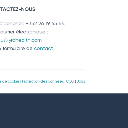
TACTEZ-NOUS
téléphone : +352 26 19 65 64
ourrier électronique :
.eu@lyrahealth.com
e formulaire de
contact
ue de cookie
|
Protection des données
|
CCG
|
Jobs