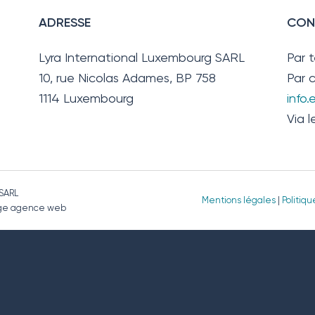
ADRESSE
CON
Lyra International Luxembourg SARL
Par 
10, rue Nicolas Adames, BP 758
Par c
1114 Luxembourg
info
Via l
 SARL
Mentions légales
|
Politiq
page agence web