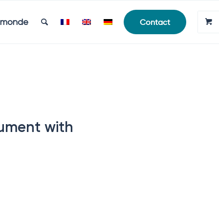
e monde
Contact
gument with