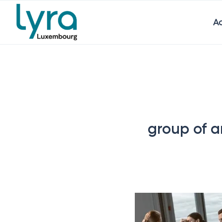
Ac
group of a