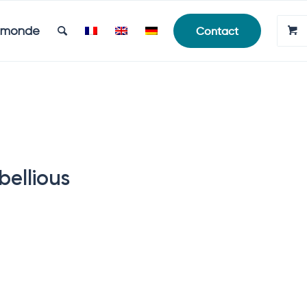
e monde
Contact
bellious