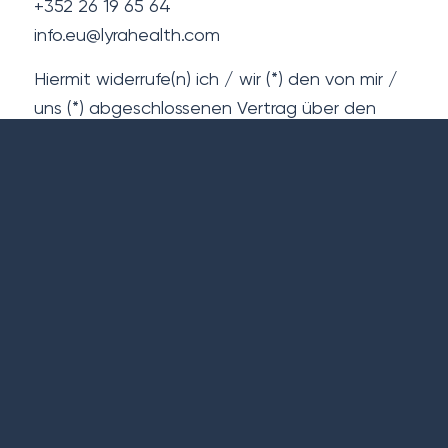
+352 26 19 65 64
info.eu@lyrahealth.com
Hiermit widerrufe(n) ich / wir (*) den von mir /
uns (*) abgeschlossenen Vertrag über den
Kauf der folgenden Waren (*) / die Erbringung
der folgenden Dienstleistung (*)
Bestellt am (*) / erhalten am (*)
Name des / der Verbraucher(s)
Anschrift des / der Verbraucher(s)
Unterschrift des / der Verbraucher(s) [nur bei
Mitteilung auf Papier]
Datum