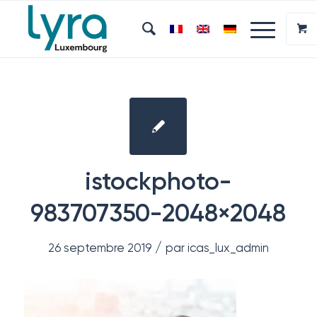
istockphoto-
983707350-2048×2048
/
26 septembre 2019
par
icas_lux_admin