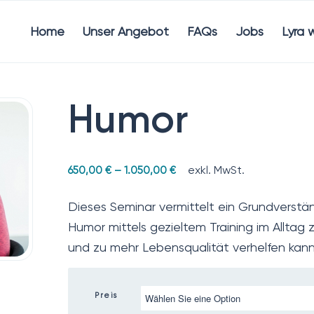
Home
Unser Angebot
FAQs
Jobs
Lyra 
Humor
exkl. MwSt.
650,00
€
–
1.050,00
€
Dieses Seminar vermittelt ein Grundverstä
Humor
mittels gezieltem Training im Allta
und zu mehr
Lebensqualität verhelfen kann
Preis