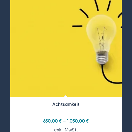
Achtsamkeit
650,00
€
–
1.050,00
€
exkl. MwSt.