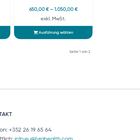
650,00
€
–
1.050,00
€
exkl. MwSt.
Ausführung wählen
Seite 1 von 2
TAKT
fon: +352 26 19 65 64
ftlich:
info.eu@lyrahealth.com