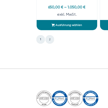
650,00
€
–
1.050,00
€
exkl. MwSt.
Ausführung wählen
1
2