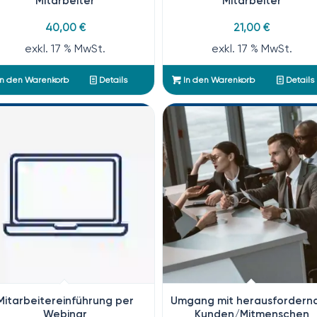
Mitarbeiter
Mitarbeiter
40,00
€
21,00
€
exkl. 17 % MwSt.
exkl. 17 % MwSt.
n den Warenkorb
Details
In den Warenkorb
Details
Mitarbeitereinführung per
Umgang mit herausfordern
Webinar
Kunden/Mitmenschen