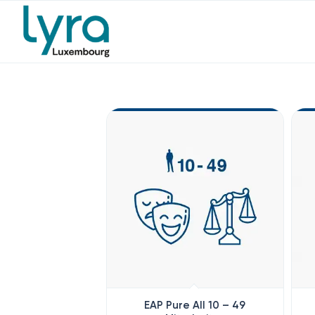
EAP Pure All 10 – 49