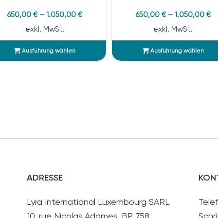
650,00
€
–
1.050,00
€
650,00
€
–
1.050,00
€
exkl. MwSt.
exkl. MwSt.
Ausführung wählen
Ausführung wählen
ADRESSE
KON
Lyra International Luxembourg SARL
Tele
10, rue Nicolas Adames, BP 758
Schri