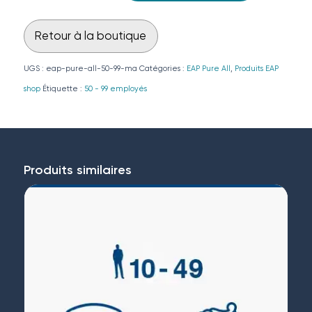
Retour à la boutique
UGS :
eap-pure-all-50-99-ma
Catégories :
EAP Pure All
,
Produits EAP
shop
Étiquette :
50 - 99 employés
Produits similaires