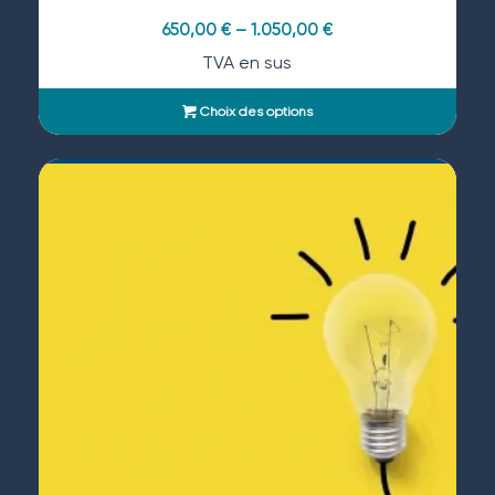
650,00
€
–
1.050,00
€
TVA en sus
Choix des options