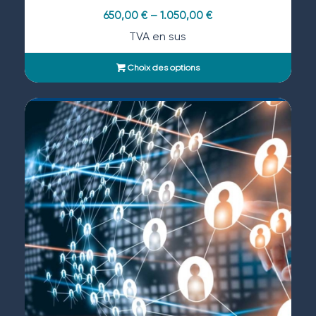
650,00
€
–
1.050,00
€
TVA en sus
Choix des options