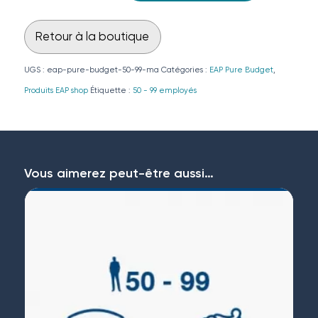
Retour à la boutique
UGS :
eap-pure-budget-50-99-ma
Catégories :
EAP Pure Budget
,
Produits EAP shop
Étiquette :
50 - 99 employés
Vous aimerez peut-être aussi…